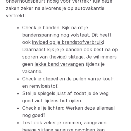
onderhoudsbeurt nodig voor vertrek? Kijk deze
zaken zeker na alvorens je op autovakantie
vertrekt:
Check je banden: Kijk na of je
bandenspanning nog volstaat. Dit heeft
ook
invloed op je brandstofverbruik
!
Daarnaast kijk je je banden ook best na op
sporen van (hevige) slijtage. Je wil immers
geen
lekke band vervangen
tijdens je
vakantie.
Check je oliepeil
en de peilen van je koel-
en remvloeistof.
Stel je spiegels juist af zodat je de weg
goed ziet tijdens het rijden.
Check al je lichten: Werken deze allemaal
nog goed?
Test ook zeker je remmen, aangezien
hevige slijtage serieuze gevolgen kan