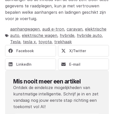
gegevens te raadplegen, kun je met vertrouwen
bepalen welke aanhangers en ladingen geschikt zijn
voor je voertuig.
aanhangwagen
,
audi e-tron
,
caravan
,
elektrische
auto
,
elektrische wagen
,
hybride
,
hybride auto
,
Tesla
,
tesla x
,
toyota
,
trekhaak
Facebook
X/Twitter
LinkedIn
E-mail
Mis nooit meer een artikel
Ontdek de eindeloze mogelijkheden van
kunstmatige intelligentie. Schrijf je in en zet
vandaag nog jouw eerste stap richting een
toekomst vol AI!