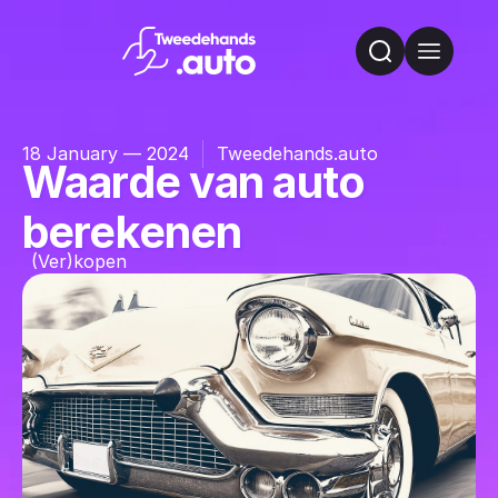
18 January — 2024
Tweedehands.auto
Waarde van auto
berekenen
(Ver)kopen