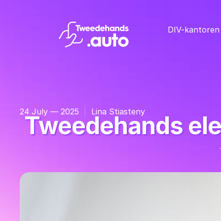
DIV-kantoren
24 July — 2025
Lina Stiasteny
Tweedehands elek