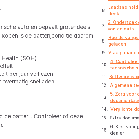
Laadsnelheid 
V
denkt
3. Onderzoek 
trische auto en bepaalt grotendeels
van de auto
o kopen is de
batterijconditie
daarom
Hoe de vorige
geladen
Vraag naar o
f Health (SOH)
4. Controlee
iteit
technische s
it per jaar verliezen
Software is cr
r overmatig snelladen
Algemene tec
5. Zorg voor
documentati
Verplichte 
 de batterij. Controleer of deze
Extra docume
n.
6. Kies voor 
dealer