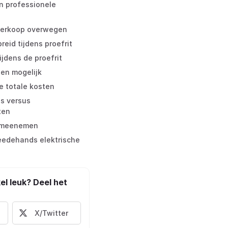
n professionele
 verkoop overwegen
breid tijdens proefrit
ijdens de proefrit
ien mogelijk
e totale kosten
s versus
ten
e meenemen
eedehands elektrische
kel leuk? Deel het
X/Twitter