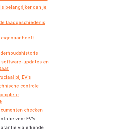
is belangrijker dan je
de laadgeschiedenis
 eigenaar heeft
nderhoudshistorie
r software-updates en
taat
uciaal bij EV’s
hnische controle
 complete
e
documenten checken
ntatie voor EV’s
garantie via erkende