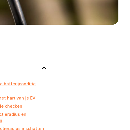
de batterijconditie
 het hart van je EV
tie checken
ctieradius en
n
actieradius inschatten