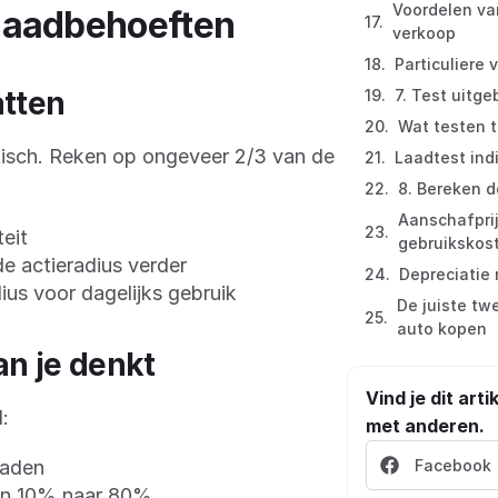
Voordelen va
 laadbehoeften
verkoop
Particuliere
atten
7. Test uitge
Wat testen t
isch. Reken op ongeveer 2/3 van de
Laadtest ind
8. Bereken d
Aanschafprij
eit
gebruikskos
e actieradius verder
Depreciati
ius voor dagelijks gebruik
De juiste tw
auto kopen
an je denkt
Vind je dit arti
:
met anderen.
laden
Facebook
an 10% naar 80%