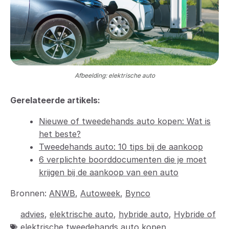
Afbeelding: elektrische auto
Gerelateerde artikels:
Nieuwe of tweedehands auto kopen: Wat is
het beste?
Tweedehands auto: 10 tips bij de aankoop
6 verplichte boorddocumenten die je moet
krijgen bij de aankoop van een auto
Bronnen:
ANWB
,
Autoweek
,
Bynco
advies
,
elektrische auto
,
hybride auto
,
Hybride of
elektrische tweedehands auto kopen
,