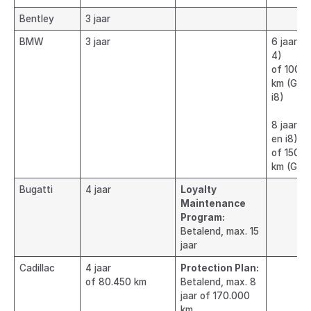
Bentley
3 jaar
BMW
3 jaar
6 jaar (
4)
of 100.
km (Gen
i8)
8 jaar (
en i8)
of 150.0
km (Gen 
Bugatti
4 jaar
Loyalty
Maintenance
Program:
Betalend, max. 15
jaar
Cadillac
4 jaar
Protection Plan:
of 80.450 km
Betalend, max. 8
jaar of 170.000
km