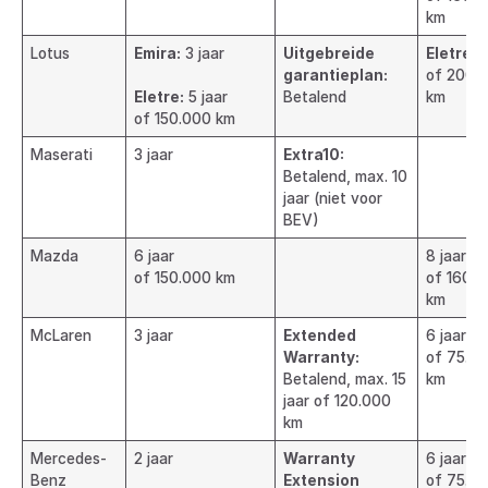
km
Lotus
Emira:
3 jaar
Uitgebreide
Eletre:
8
garantieplan:
of 200.
Eletre:
5 jaar
Betalend
km
of 150.000 km
Maserati
3 jaar
Extra10:
Betalend, max. 10
jaar (niet voor
BEV)
Mazda
6 jaar
8 jaar
of 150.000 km
of 160.
km
McLaren
3 jaar
Extended
6 jaar
Warranty:
of 75.0
Betalend, max. 15
km
jaar of 120.000
km
Mercedes-
2 jaar
Warranty
6 jaar
Benz
Extension
of 75.0