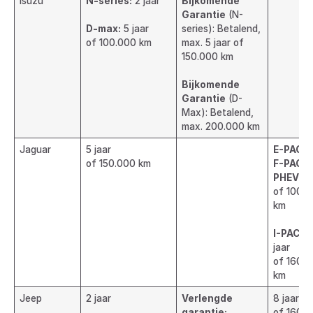
Isuzu
N-series:
2 jaar
Bijkomende
Garantie
(N-
D-max:
5 jaar
series): Betalend,
of 100.000 km
max. 5 jaar of
150.000 km
Bijkomende
Garantie
(D-
Max): Betalend,
max. 200.000 km
Jaguar
5 jaar
E-PACE 
of 150.000 km
F-PACE
PHEV:
5 
of 100.
km
I-PACE:
jaar
of 160.
km
Jeep
2 jaar
Verlengde
8 jaar
garantie:
of 160.