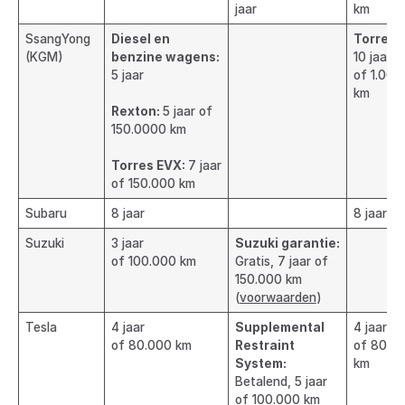
jaar
km
SsangYong
Diesel en
Torres 
(KGM)
benzine wagens:
10 jaar
5 jaar
of 1.000
km
Rexton:
5 jaar of
150.0000 km
Torres EVX:
7 jaar
of 150.000 km
Subaru
8 jaar
8 jaar
Suzuki
3 jaar
Suzuki garantie:
of 100.000 km
Gratis, 7 jaar of
150.000 km
(
voorwaarden
)
Tesla
4 jaar
Supplemental
4 jaar
of 80.000 km
Restraint
of 80.0
System:
km
Betalend, 5 jaar
of 100.000 km