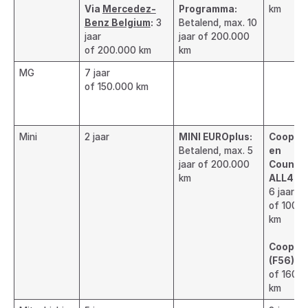
Via
Mercedez-
Programma:
km
Benz Belgium
:
3
Betalend, max. 10
jaar
jaar of 200.000
of 200.000 km
km
MG
7 jaar
of 150.000 km
Mini
2 jaar
MINI EUROplus:
Cooper 
Betalend, max. 5
en
jaar of 200.000
Countr
km
ALL4 (F
6 jaar
of 100.
km
Cooper 
(F56):
8 
of 160.
km