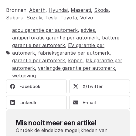
Bronnen:
Abarth
,
Hyundai
,
Maserati
,
Skoda
,
Subaru
,
Suzuki
,
Tesla
,
Toyota
,
Volvo
accu garantie per automerk
,
advies
,
antiperforatie garantie per automerk
,
batterij
garantie per automerk
,
EV garantie per
automerk
,
fabrieksgarantie per automerk
,
garantie per automerk
,
kopen
,
lak garantie per
automerk
,
verlengde garantie per automerk
,
wetgeving
Facebook
X/Twitter
LinkedIn
E-mail
Mis nooit meer een artikel
Ontdek de eindeloze mogelijkheden van