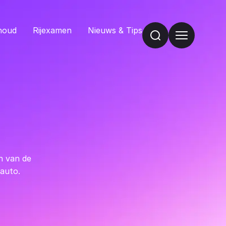
houd
Rijexamen
Nieuws & Tips
n van de
 auto.