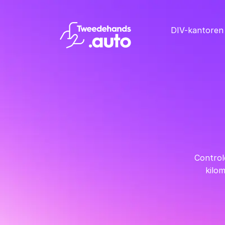
DIV-kantoren
Control
kilom