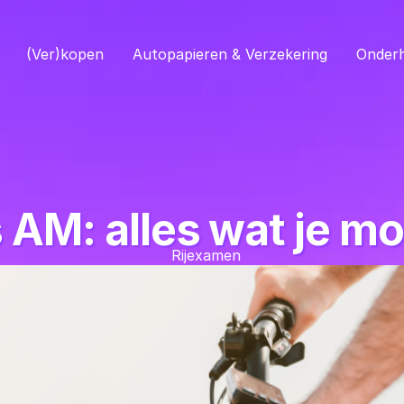
(Ver)kopen
Autopapieren & Verzekering
Onder
s AM: alles wat je m
Rijexamen