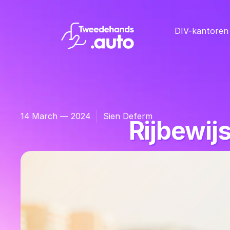
DIV-kantoren
14 March — 2024
Sien Deferm
Rijbewij