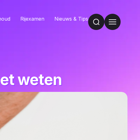
houd
Rijexamen
Nieuws & Tips
oet weten