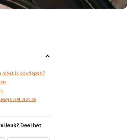
 moet ik doorlopen?
men
en
bewijs AM vlot te
kel leuk? Deel het